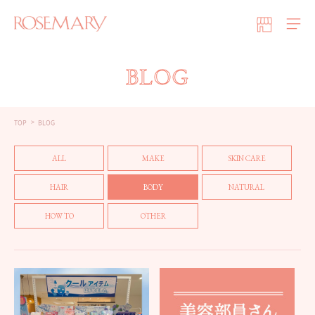
BLOG
TOP
BLOG
ALL
MAKE
SKIN CARE
HAIR
BODY
NATURAL
HOW TO
OTHER