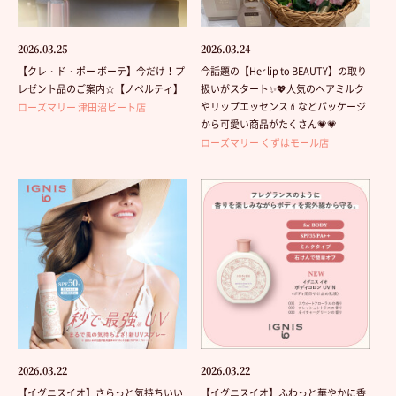
2026.03.25
2026.03.24
【クレ・ド・ポー ボーテ】今だけ！プ
今話題の【Her lip to BEAUTY】の取り
レゼント品のご案内☆【ノベルティ】
扱いがスタート✨💖人気のヘアミルク
やリップエッセンス💄などパッケージ
ローズマリー 津田沼ビート店
から可愛い商品がたくさん💗💗
ローズマリー くずはモール店
2026.03.22
2026.03.22
【イグニスイオ】さらっと気持ちいい
【イグニスイオ】ふわっと華やかに香