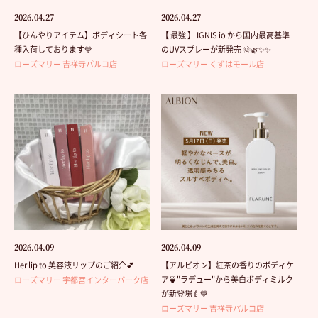
2026.04.27
2026.04.27
【ひんやりアイテム】ボディシート各
【 最強 】 IGNIS io から国内最高基準
種入荷しております💙
のUVスプレーが新発売 🌞🌿✨✨
ローズマリー 吉祥寺パルコ店
ローズマリー くずはモール店
2026.04.09
2026.04.09
Her lip to 美容液リップのご紹介💕
【アルビオン】紅茶の香りのボディケ
ア🍵"ラデュー"から美白ボディミルク
ローズマリー 宇都宮インターパーク店
が新登場🍼💙
ローズマリー 吉祥寺パルコ店