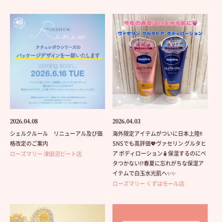
2026.04.08
2026.04.03
シェルクルール リニューアル及び価
海外限定アイテムがついに日本上陸‼️
格改定のご案内
SNSでも高評価💖ヴァセリン グルタヒ
ア ボディローション🧴保湿するのにベ
ローズマリー 津田沼ビート店
タつかない⁉️春夏に忘れがちな保湿ア
イテムで白玉水光肌へ✨✨
ローズマリー くずはモール店