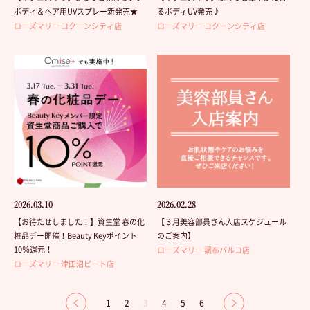
ボディ＆ヘア用UVスプレー新発売★
るボディUV発売♪
ローズマリー コクーンシティ店
ローズマリー コクーンシティ店
2026.03.10
2026.02.28
【お待たせしました！】資生堂 春の化
【３月美容部員さん入店スケジュール
粧品デー開催！Beauty Keyポイント
のご案内】
10％還元！
ローズマリー 調布パルコ店
ローズマリー 津田沼ビート店
1
2
3
4
5
6