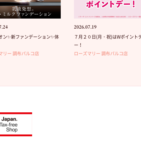
7.24
2026.07.19
オン✨新ファンデーション✨体
７月２０日(月・祝)はWポイント
ー！
マリー 調布パルコ店
ローズマリー 調布パルコ店