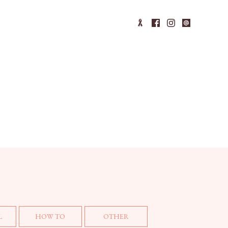
L
HOW TO
OTHER