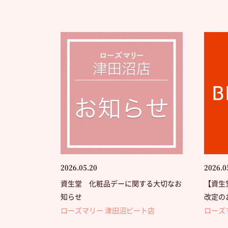
2026.05.20
2026.0
資生堂 化粧品デーに関する大切なお
【資生
知らせ
改定の
ローズマリー 津田沼ビート店
ローズ