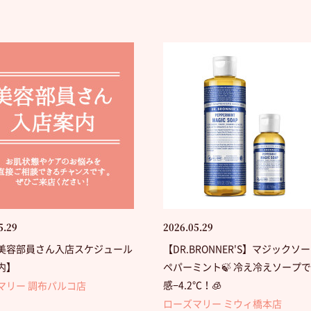
5.29
2026.05.29
美容部員さん入店スケジュール
【DR.BRONNER'S】マジックソ
内】
ペパーミント🍃 冷え冷えソープ
感−4.2℃！🧊
マリー 調布パルコ店
ローズマリー ミウィ橋本店