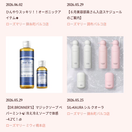
2026.06.02
2026.05.29
ひんやりスッキリ！！オーガニックア
【６月美容部員さん入店スケジュール
イテム🍀
のご案内】
ローズマリー 錦糸町パルコ店
ローズマリー 調布パルコ店
2026.05.29
2026.05.25
【DR.BRONNER'S】マジックソープ ペ
SIL•KAURA シル クオーラ
パーミント🍃 冷え冷えソープで体感
ローズマリー 錦糸町パルコ店
−4.2℃！🧊
ローズマリー ミウィ橋本店