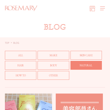
BLOG
TOP
BLOG
ALL
MAKE
SKIN CARE
HAIR
BODY
NATURAL
HOW TO
OTHER