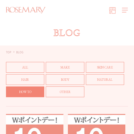
BLOG
TOP
BLOG
ALL
MAKE
SKIN CARE
HAIR
BODY
NATURAL
HOW TO
OTHER