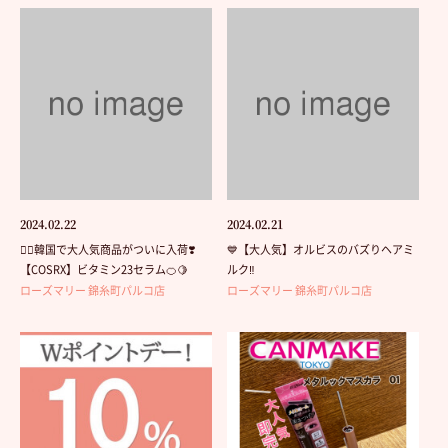
2024.02.22
2024.02.21
❤️‍🔥韓国で大人気商品がついに入荷❣️
💙【大人気】オルビスのバズりヘアミ
【COSRX】ビタミン23セラム🍊🍋
ルク‼️
ローズマリー 錦糸町パルコ店
ローズマリー 錦糸町パルコ店