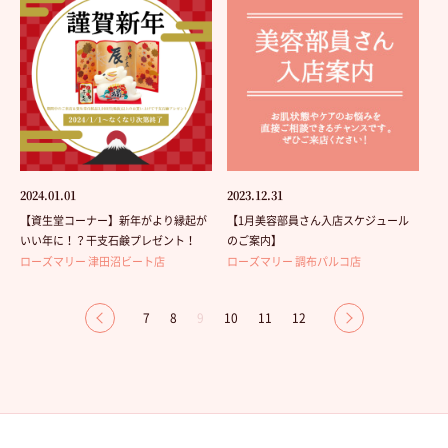
2024.01.01
2023.12.31
【資生堂コーナー】新年がより縁起が
【1月美容部員さん入店スケジュール
いい年に！？干支石鹸プレゼント！
のご案内】
ローズマリー 津田沼ビート店
ローズマリー 調布パルコ店
7
8
9
10
11
12