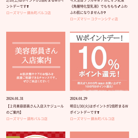
2/10(土)はポイントが2倍貯まるWポイ
今大注目フラルネ🌸アルビオン乳液
ントデーです❣️
《角層特化型乳液》でもちもち💕ふわ
ふわ肌になりませんか❓
ローズマリー 錦糸町パルコ店
ローズマリー コクーンシティ店
2024.01.31
2024.01.29
【２月美容部員さん入店スケジュール
明日1/30(火)はポイントが2倍貯まるW
のご案内】
ポイントデーです❣️
ローズマリー 調布パルコ店
ローズマリー 錦糸町パルコ店