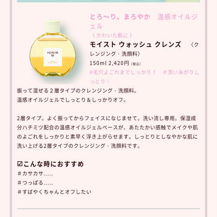
とろ～り。まろやか
温感オイルジ
ェル
（ かわいた肌に ）
モイスト ウォッシュ クレンズ
〈ク
レンジング・洗顔料〉
150ml 2,420円
（税込）
#毛穴よごれまでしっかり！ ＃洗いあがりし
っとり♡
振って混ぜる２層タイプのクレンジング・洗顔料。
温感オイルジェルでしっとり＆しっかりオフ。
2層タイプ。よく振ってからフェイスになじませて。洗い流し専用。保湿成
分ハチミツ配合の温感オイルジェルベースが、あたたかい感触でメイクや肌
のよごれをしっかりと素早く浮き上がらせます。しっとりとしなやかな肌に
洗い上げる2層タイプのクレンジング・洗顔料です。
☑こんな時におすすめ
＃カサカサ.....
＃つっぱる.....
＃すばやくちゃんとオフしたい