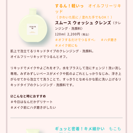
するん！軽いっ
オイルフリーリキ
ッド
（ かわいた肌に / 塗れた手でもOK！ ）
スムース ウォッシュ クレンズ
〈クレ
ンジング・洗顔料〉
120ml 2,200円
（税込）
＃オフするだけでつるすべ♩
＃ハダ磨き
＃メイク前にも
肌上で泡立てるリキッドタイプのクレンジング・洗顔料。
オイルフリーリキッドでつるんとオフ。
リキッドでメイクやよごれをオフ。水をプラスして泡にチェンジ！洗い流し
専用。
みずみずしいベースがメイクや肌のよごれとしっかりなじみ、浮き上
がらせてから泡立てて洗うことで、すっきりとなめらかな肌に洗い上げるリ
キッドタイプのクレンジング・洗顔料です。
☑こんなと時におすすめ
＃今日はなんだかデリケート
＃メイク前にハダ磨きがしたい
ギュッと密着！キメ細かい
もこも