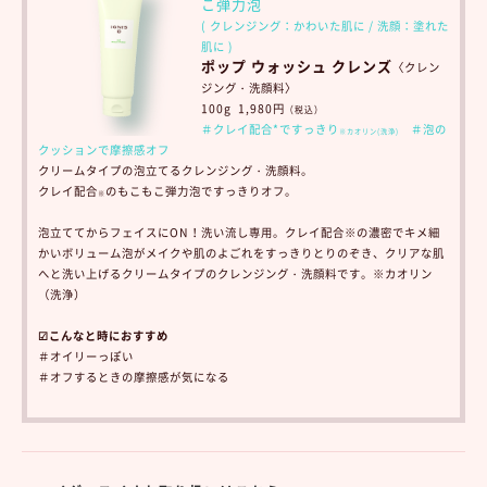
こ弾力泡
( クレンジング：かわいた肌に / 洗顔：塗れた
肌に )
ポップ ウォッシュ クレンズ
〈クレン
ジング・洗顔料〉
100g 1,980円
（税込）
＃クレイ配合*ですっきり
＃泡の
※カオリン(洗浄)
クッションで摩擦感オフ
クリームタイプの泡立てるクレンジング・洗顔料。
クレイ配合
のもこもこ弾力泡ですっきりオフ。
※
泡立ててからフェイスにON！洗い流し専用。
クレイ配合※の濃密でキメ細
かいボリューム泡がメイクや肌のよごれをすっきりとりのぞき、クリアな肌
へと洗い上げるクリームタイプのクレンジング・洗顔料です。
※カオリン
（洗浄）
☑こんなと時におすすめ
＃オイリーっぽい
＃オフするときの摩擦感が気になる