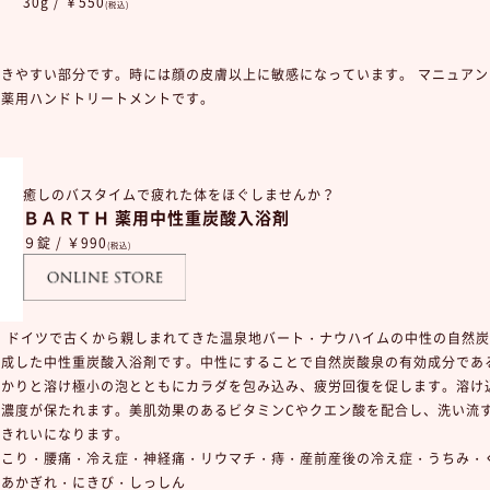
30g / ￥550
(税込)
きやすい部分です。時には顔の皮膚以上に敏感になっています。 マニュア
、薬用ハンドトリートメントです。
癒しのバスタイムで疲れた体をほぐしませんか？
ＢＡＲＴＨ
薬用中性重炭酸入浴剤
９錠 / ￥990
(税込)
は、ドイツで古くから親しまれてきた温泉地バート・ナウハイムの中性の自然
完成した中性重炭酸入浴剤です。中性にすることで自然炭酸泉の有効成分であ
っかりと溶け極小の泡とともにカラダを包み込み、疲労回復を促します。溶け
り濃度が保たれます。美肌効果のあるビタミンCやクエン酸を配合し、洗い流
できれいになります。
のこり・腰痛・冷え症・神経痛・リウマチ・痔・産前産後の冷え症・うちみ・
・あかぎれ・にきび・しっしん