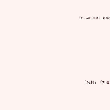
※お一人様一回限り、割引ご使
「名刺」「社員