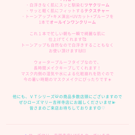
・白浮きなく肌にスッと馴染む
ツヤクリーム
・サッと軽く肌にフィットする
テクスチャー
・トーンアップ+キメ演出+UVカット+プルーフを
1本で
オールインワンクリーム
これ１本で忙しい朝も一瞬で綺麗な肌に
仕上げてくれます🥰
トーンアップも自然なので白浮きすることもなく
お使い頂けます🙌🏻
ウォータープルーフタイプなので、
長時間メイクキープしてくれます！
マスク内側の湿気や水による化粧崩れ
を防ぐので
今の暑い時期のマスクメイクにぴったりです☀️
他にも、ＶＴシリーズ🐯の商品多数店頭にございますので
ぜひローズマリー吉祥寺店にお越しくださいませ💫
皆さまのご来店お待ちしております😊♡