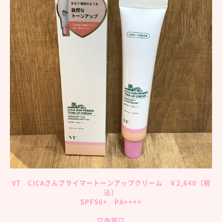
VT CICAさんプライマートーンアップクリーム ￥2,640（税
込）
SPF50+ PA++++
🤍内容🤍