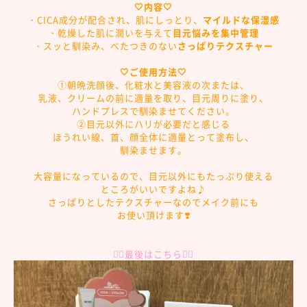
🤍内容🤍
・CICA成分が配合され、肌にしっとり、
マイルドな保湿感
・乾燥した肌に潤いを与えて
目元悩みを集中管理
・スッと馴染み、べたつきのない
さっぱりテクスチャー
🤍ご使用方法🤍
①朝晩洗顔後、化粧水と美容液の次または、
乳液、クリームの前に適量を取り、目元周りに塗り、
ハンドプレスで馴染ませてください。
②目元以外にハリが必要だと感じる
ほうれい線、首、顔全体に適量とって塗布し、
馴染ませます。
大容量になっているので、目元以外にもたっぷり使える
ところがいいですよね♪
さっぱりとしたテクスチャーなのでメイク前にも
お使い頂けます❣️
👇🏻最後はこちら👇🏻