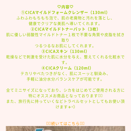
🤍内容🤍
①CICAマイルドフォームクレンザー（130ml）
ふわふわもちもち泡で、肌の老廃物と汚れを落とし、
健康でクリアな美肌へ導いてくれます。
②CICAマイルドトナーパット（3枚）
肌に優しい弱酸性マイルドトナー１枚で不要な角質や皮脂を拭き
取り
つるつるなお肌にしてくれます。
③CICAスキン（130ml）
乾燥などで刺激を受けた肌に水分を与え、整えてくれる化粧水で
す。
④CICAクリーム（120ml）
テカリやべたつきがなく、肌にスーッと馴染み、
手軽に油分水分バランスケアが可能です。
全てミニサイズになっており、
シカをはじめてご使用される方に
特にオススメお商品となっております👌🏻
また、旅行先に持っていくなどトラベルセットとしてもお使い頂
けます✈️💨
👇🏻続いてはこちら👇🏻