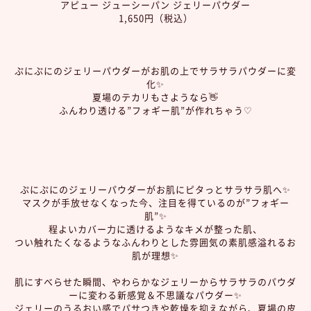
アピュー ジューシーパン ジェリーパウダー
1,650円（税込）
ぷにぷにのジェリーパウダーがお肌の上でサラサラパウダーに変
化✨
夏場のテカリもさようなら👋
ふんわり透ける”フォギー肌”が作れちゃう♡
ぷにぷにのジェリーパウダーがお肌にピタっとサラサラ肌へ✨
マスクが手放せなくなった今、注目を得ているのが”フォギー
肌”✨
程よいカバー力に透けるようなキメが整った肌、
つい触れたくなるようなふんわりとした雰囲気の素肌感溢れるお
肌が理想✨
肌にすべらせた瞬間、やわらかなジェリーからサラサラのパウダ
ーに変わる新感覚＆不思議なパウダー✨
ジェリーのうるおい感でパサつきや乾燥を抑えながら、夏場の皮