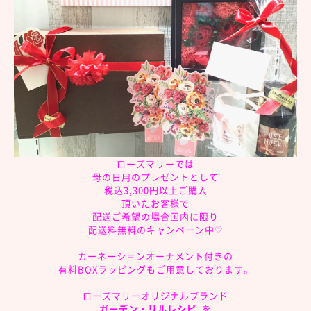
ローズマリーでは
母の日用のプレゼントとして
税込3,300円以上ご購入
頂いたお客様で
配送ご希望の場合国内に限り
配送料無料
のキャンペーン中♡
カーネーションオーナメント付きの
有料BOXラッピングもご用意しております。
ローズマリーオリジナルブランド
ガーデン・
リルレシピ
を