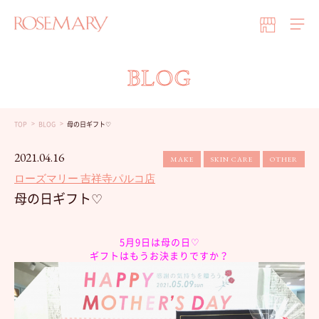
BLOG
TOP
BLOG
母の日ギフト♡
2021.04.16
MAKE
SKIN CARE
OTHER
ローズマリー 吉祥寺パルコ店
母の日ギフト♡
5月9日は母の日♡
ギフトはもうお決まりですか？