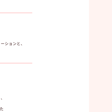
ローションと、
ス、
た