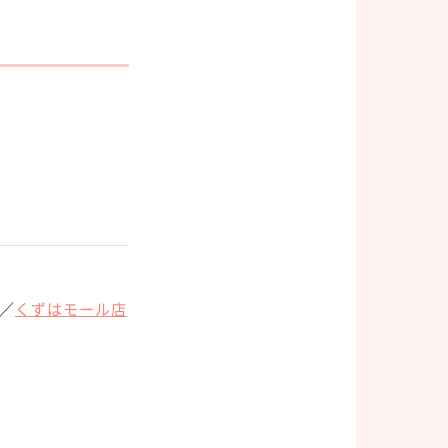
／
くずはモール店