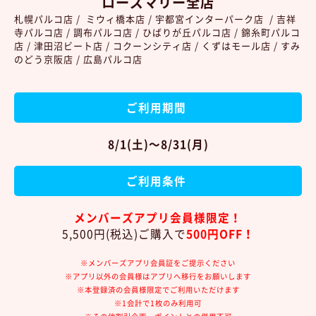
ローズマリー全店
札幌パルコ店 / ミウィ橋本店 / 宇都宮インターパーク店 / 吉祥
寺パルコ店 / 調布パルコ店 / ひばりが丘パルコ店 / 錦糸町パルコ
店 / 津田沼ビート店 / コクーンシティ店 / くずはモール店 / すみ
のどう京阪店 / 広島パルコ店
ご利用期間
8/1(土)～8/31(月)
ご利用条件
メンバーズアプリ会員様限定！
5,500円(税込)ご購入で
50
0
円OFF！
※メンバーズアプリ会員証をご提示ください
※アプリ以外の会員様はアプリへ移行をお願いします
※本登録済の会員様限定でご利用いただけます
※1会計で1枚のみ利用可