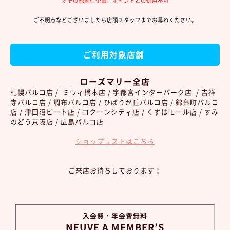
※その他割引企画、ポイントとの併用不可
ご不明点などございましたら店頭スタッフまでお尋ねください。
ご利用対象店舗
ローズマリー全店
札幌パルコ店 / ミウィ橋本店 / 宇都宮インターパーク店 / 吉祥
寺パルコ店 / 調布パルコ店 / ひばりが丘パルコ店 / 錦糸町パルコ
店 / 津田沼ビート店 / コクーンシティ店 / くずはモール店 / すみ
のどう京阪店 / 広島パルコ店
ショップリストはこちら
ご来店お待ちしております！
入会費・年会費無料
NEUVE A MEMBER’S