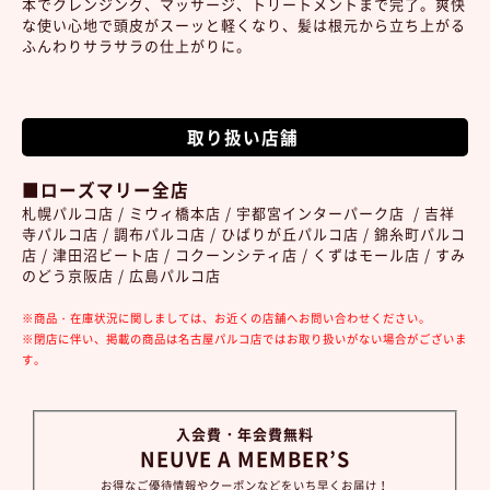
本でクレンジング、マッサージ、トリートメントまで完了。爽快
な使い心地で頭皮がスーッと軽くなり、髪は根元から立ち上がる
ふんわりサラサラの仕上がりに。
取り扱い店舗
■ローズマリー全店
札幌パルコ店 / ミウィ橋本店 / 宇都宮インターパーク店 / 吉祥
寺パルコ店 / 調布パルコ店 / ひばりが丘パルコ店 / 錦糸町パルコ
店 / 津田沼ビート店 / コクーンシティ店 / くずはモール店 / すみ
のどう京阪店 / 広島パルコ店
※商品・在庫状況に関しましては、お近くの店舗へお問い合わせください。
※閉店に伴い、掲載の商品は名古屋パルコ店ではお取り扱いがない場合がございま
す。
入会費・年会費無料
NEUVE A MEMBER’S
お得なご優待情報やクーポンなどをいち早くお届け！