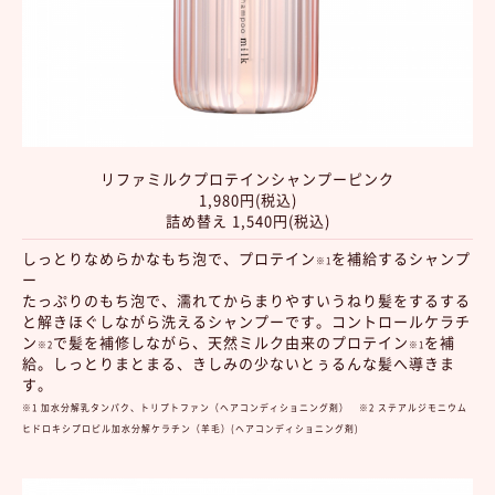
リファミルクプロテインシャンプーピンク
1,980円(税込)
詰め替え 1,540円(税込)
しっとりなめらかなもち泡で、プロテイン
を補給するシャンプ
※1
ー
たっぷりのもち泡で、濡れてからまりやすいうねり髪をするする
と解きほぐしながら洗えるシャンプーです。コントロールケラチ
ン
で髪を補修しながら、天然ミルク由来のプロテイン
を補
※2
※1
給。しっとりまとまる、きしみの少ないとぅるんな髪へ導きま
す。
※1 加水分解乳タンパク、トリプトファン（ヘアコンディショニング剤） ※2 ステアルジモニウム
ヒドロキシプロピル加水分解ケラチン（羊毛）(ヘアコンディショニング剤)