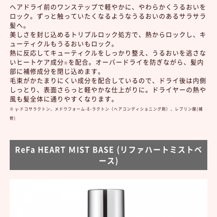
ヘアドライ前のワンステップで軽やかに、やわらかくうるおいを
ロック。ずっと触っていたくなるようなうるおいのあるサラサラ
髪へ。
美しさを封じ込めるトリプルロック処方で、熱からロックし、キ
ューティクルもうるおいもロック。
熱に反応してキューティクルをしっかり整え、うるおいを逃さな
いヒートケア成分
を配合。オーバードライを防ぎながら、髪内
※
部に補修成分を閉じ込めます。
毛束がかたまりにくい成分を配合しているので、ドライ後は内側
しっとり、表面さらっと軽やかな仕上がりに。ドライヤーの熱や
風も髪全体に通りやすくなります。
※ γ-ドコサラクトン、メドウフォーム-δ-ラクトン
（ヘアコンディショニング剤）、レブリン酸(補
修)
ReFa HEART ＭIST BASE (リファハートミストベ
ース)