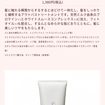
1,980円(税込)
髪に触れる瞬間からするするとほどけて一体化し、髪をしっかり
と補修するアウトバストリートメントです。天然ミルク由来のプ
ロテイン
とホワイトスムースコンプレックス
に加え、フィト
※1
※2
オイル
も配合し、するんとなめらかな指どおりとともに、髪に
※3
美しいツヤをもたらします。
※1 加水分解乳タンパク、トリプトファン（ヘアコンディショニング剤）
※2 ラウルジモニウムヒドロキシプロピル加水分解ケラチン(羊毛)、セテアラミドエチルジエトニウ
ム加水分解コメタンパク、シア脂、真珠母貝エキス、（ジヒドロキシメチルシリルプロポキシ）ヒド
ロキシプロピル加水分解シルク、ヒドロキシプロピルトリモニウム加水分解ダイズタンパク（保湿
剤）
※3 ヒマワリ種子油、オリーブ果実油（保湿剤）