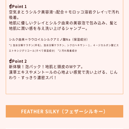
☝Point 1
空気まとうシルク美容液
配合＋モロッコ溶岩クレイ
で汚れ
*1
*2
吸着。
地肌に優しいクレイとシルク由来の美容泡で包み込み、髪と
地肌に潤い感を与え洗い上げるシャンプー。
シルク由来＝ラウロイルシルクアミノ酸Na（保湿成分）
*1
加水分解ケラチン(羊毛)、加水分解ケラチン、シクロヘキサン－１，４－ジカルボン酸ビス
エトキシジグリコール(すべて保湿成分) *2 汚れ吸着成分
☝Point 2
新体験！泡パック！地肌と頭皮のWケア。
漢草エキスやメントールの心地よい感覚で洗い上げる、じん
わり・すっきり濃密スパ！
FEATHER SILKY（フェザーシルキー）