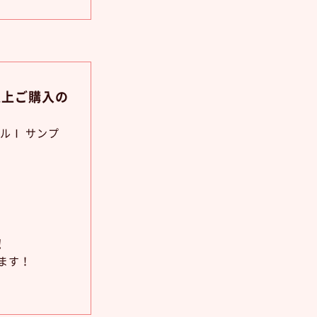
以上ご購入の
ルⅠ サンプ
！
ます！