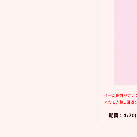
※一部除外品がご
※お１人様1回限
期間：4/20(月