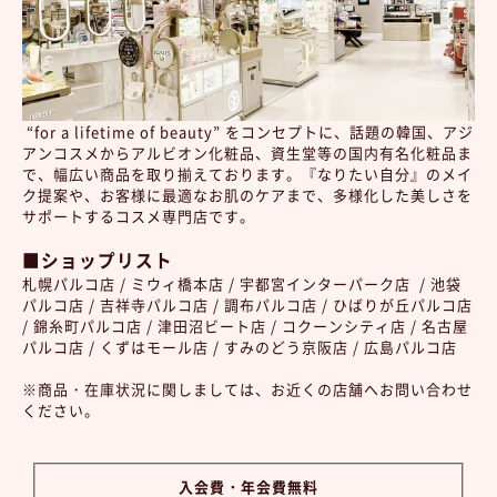
“for a lifetime of beauty” をコンセプトに、話題の韓国、アジ
アンコスメからアルビオン化粧品、資生堂等の国内有名化粧品ま
で、幅広い商品を取り揃えております。『なりたい自分』のメイ
ク提案や、お客様に最適なお肌のケアまで、多様化した美しさを
サポートするコスメ専門店です。
■ショップリスト
札幌パルコ店 / ミウィ橋本店 / 宇都宮インターパーク店 / 池袋
パルコ店 / 吉祥寺パルコ店 / 調布パルコ店 / ひばりが丘パルコ店
/ 錦糸町パルコ店 / 津田沼ビート店 / コクーンシティ店 / 名古屋
パルコ店 / くずはモール店 / すみのどう京阪店 / 広島パルコ店
※商品・在庫状況に関しましては、お近くの店舗へお問い合わせ
ください。
入会費・年会費無料