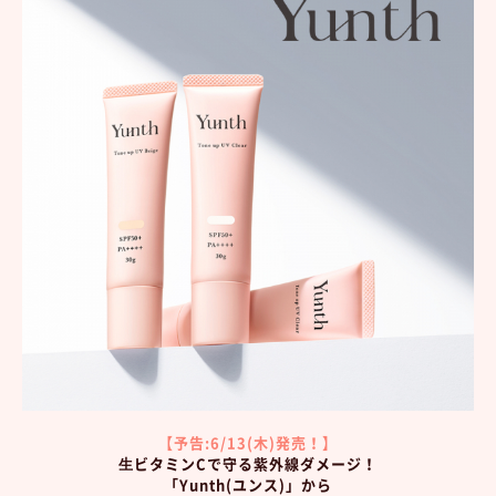
【予告:6/13(木)発売！】
⽣ビタミンCで守る紫外線ダメージ！
「Yunth(ユンス)」から