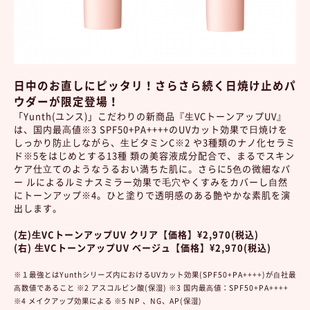
日中のお直しにピッタリ！さらさら続く日焼け止めパ
ウダーが限定登場！
「Yunth(ユンス)」こだわりの新商品『⽣VCトーンアップUV』
は、国内最⾼値※3 SPF50+PA++++のUVカット効果で⽇焼けを
しっかり防⽌しながら、⽣ビタミンC※2 や3種類のナノ化セラミ
ド※5をはじめとする13種 類の美容液成分配合で、まるでスキン
ケア仕⽴てのようなうるおい満ちた肌に。さらに5⾊の微細なパ
ー ルによるルミナスミラー効果で⽑⽳やくすみをカバーし⾃然
にトーンアップ※4。ひと塗りで透明感のある艶やかな素肌を演
出します。
(左)⽣VCトーンアップUV クリア【価格】¥2,970(税込)
(右) ⽣VCトーンアップUV ベージュ【価格】¥2,970(税込)
※１最強とはYunthシリーズ内におけるUVカット効果(SPF50+PA++++)が⾃社最
⾼数値であること ※2 アスコルビン酸(保湿) ※3 国内最⾼値：SPF50+PA++++
※4 メイクアップ効果による ※5 NP 、NG、AP(保湿)