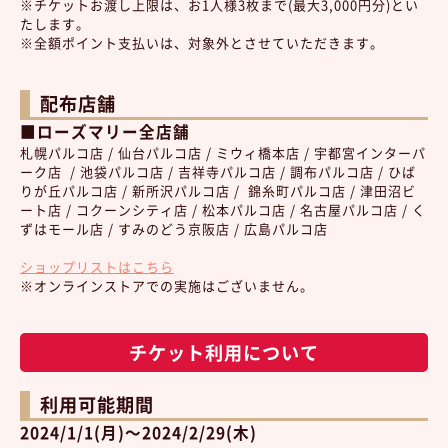
※チケットお渡し上限は、お1人様3枚まで(最大3,000円分)とい
たします。
※全額ポイント支払いは、対象外とさせていただきます。
配布店舗
■ローズマリー
全店舗
札幌パルコ店 / 仙台パルコ店 / ミウィ橋本店 / 宇都宮インターパ
ーク店 / 池袋パルコ店 / 吉祥寺パルコ店 / 調布パルコ店 / ひば
りが丘パルコ店 / 新所沢パルコ店 / 錦糸町パルコ店 / 津田沼ビ
ート店 / コクーンシティ店 / 松本パルコ店 / 名古屋パルコ店 / く
ずはモール店 / すみのどう京阪店 / 広島パルコ店
ショップリストはこちら
※オンラインストアでの実施はございません。
チケット利用について
利用可能期間
2024/1/1(月)～2024/2/29(木)