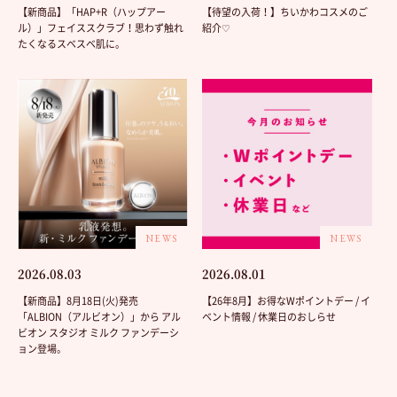
【新商品】「HAP+R（ハップアー
【待望の入荷！】ちいかわコスメのご
ル）」フェイススクラブ！思わず触れ
紹介♡
たくなるスベスベ肌に。
NEWS
NEWS
2026.08.03
2026.08.01
【新商品】8月18日(火)発売
【26年8月】お得なWポイントデー / イ
「ALBION（アルビオン）」から アル
ベント情報 / 休業日のおしらせ
ビオン スタジオ ミルク ファンデーシ
ョン登場。