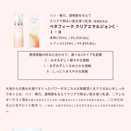
ハリ・弾力、透明感を与えて
クリアで明るい肌を保つ乳液
（医薬部外品）
ベネフィーク クリアエマルジョンC・
Ⅰ・Ⅱ
本体130mL / ¥6,050
(税込)
レフィル110mL / ¥4,840
(税込)
使用感触の好みに合わせて、選べる3タイプを配置
C：みずみずしく軽やかな感触
Ⅰ：みずみずしくなめらかな感触
Ⅱ：しっとりまろやかな感触
大地からの恵みを選りすぐったパワーボタニカルが角層深くまでうるおいをしっか
りめぐらせ、ハリ・弾力、透明感を与えてクリアで明るい肌を保つ乳液。○アレル
ギーテスト済み
○ニキビの
※全てのかたにアレルギーが起きないというわけではありません。
もとになりにくい処方
（C・Ⅰのみ）
※全てのかたにニキビができないというわけではありませ
ん。