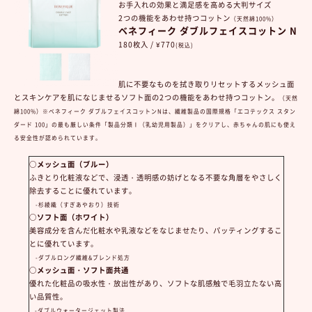
お手入れの効果と満足感を高める大判サイズ
2つの機能をあわせ持つコットン
（天然綿100%）
ベネフィーク ダブルフェイスコットン N
180枚入 / ¥770
(税込)
肌に不要なものを拭き取りリセットするメッシュ面
とスキンケアを肌になじませるソフト面の2つの機能をあわせ持つコットン。
（天然
綿100%）※ベネフィーク ダブルフェイスコットンNは、繊維製品の国際規格「エコテックス スタン
ダード 100」の最も厳しい条件「製品分類Ⅰ（乳幼児用製品）」をクリアし、赤ちゃんの肌にも使え
る安全性が認められています。
○メッシュ面（ブルー）
ふきとり化粧液などで、浸透・透明感の妨げとなる不要な角層をやさしく
除去することに優れています。
-杉綾織（すぎあやおり）技術
○ソフト面（ホワイト）
美容成分を含んだ化粧水や乳液などをなじませたり、パッティングするこ
とに優れています。
-ダブルロング繊維&ブレンド処方
○メッシュ面・ソフト面共通
優れた化粧品の吸水性・放出性があり、ソフトな肌感触で毛羽立たない高
い品質性。
-ダブルウォータージェット製法