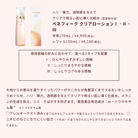
ハリ・弾力、透明感を与えて
クリアで明るい肌に導く化粧水
（医薬部外品）
ベネフィーク クリアローションⅠ・Ⅱ・
Ⅲ
本体170mL / ¥4,950
(税込)
レフィル150mL / ¥4,180
(税込)
使用感触の好みに合わせて、選べる3タイプを配置
Ⅰ：ひんやりみずみずしい感触
Ⅱ：しっとりまろやかな感触
Ⅲ：しっとりコクのある感触
大地からの恵みを選りすぐったパワーボタニカルが角層深くまでうるおいをしっか
りめぐらせ、ハリ・弾力、透明感を与えてクリアで明るい肌に導く化粧水。メラニ
ンの生成を抑え、シミ・そばかすを防ぎます。薬用美白有効成分：m－トラネキサ
ム酸 *
＊トラネキサム酸
○アレルギーテスト済み
○
※全てのかたにアレルギーが起きないというわけではありません。
ニキビのもとになりにくい処方
（Ⅰのみ）※全てのかたにニキビができないというわけではあ
りません。