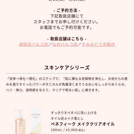
- ご予約方法 -
下記取扱店舗にて
スタッフまでお申し付けください。
お電話でもご予約可能です。
- 取扱店舗はこちら -
津田沼パルコ店
／
仙台パルコ店
／
すみのどう京阪店
スキンケアシリーズ
「洗浄→浄化→潤化」のステップで、「肌に積もる老廃物を浄化し、大地からの恵
みを選りすぐったパワーボタニカルが角層深くまでうるおいをしっかりめぐらせ、
ハリ・弾力、透明感を与えて、クリアで明るい肌」に導きます。
すっきりすべすべに洗い上げる
オイル状メイク落とし
ベネフィーク メイククリアオイル
180mL / ¥3,960
(税込)