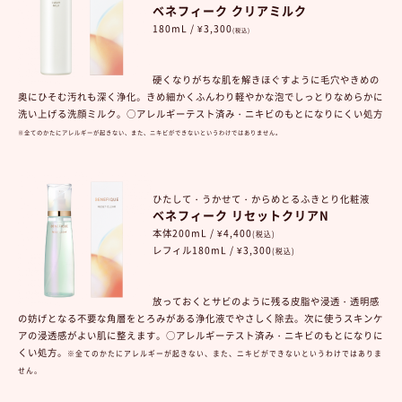
ベネフィーク クリアミルク
180mL / ¥3,300
(税込)
硬くなりがちな肌を解きほぐすように毛穴やきめの
奥にひそむ汚れも深く浄化。きめ細かくふんわり軽やかな泡でしっとりなめらかに
洗い上げる洗顔ミルク。○アレルギーテスト済み・ニキビのもとになりにくい処方
※全てのかたにアレルギーが起きない、また、ニキビができないというわけではありません。
ひたして・うかせて・からめとるふきとり化粧液
ベネフィーク リセットクリアN
本体200mL / ¥4,400
(税込)
レフィル180mL / ¥3,300
(税込)
放っておくとサビのように残る皮脂や浸透・透明感
の妨げとなる不要な角層をとろみがある浄化液でやさしく除去。次に使うスキンケ
アの浸透感がよい肌に整えます。○
アレルギーテスト済み・ニキビのもとになりに
くい処方。
※全てのかたにアレルギーが起きない、また、ニキビができないというわけではありま
せん。