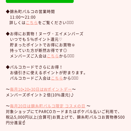
◆錦糸町パルコの営業時間
11:00〜21:00
詳しくは
こちら
をご覧ください💁🏻‍♀️
◆お得にお買物！ヌーヴ・エイメンバーズ
いつでも５%ポイント還元♡
貯まったポイントでお得にお買物☺︎
持っていた方が断然お得です◎
メンバーズご入会は
こちら
から💁🏻‍♀️
◆パルコカードでさらにお得！
お値引きに使えるポイントが貯まります。
パルコカードご入会は
こちら
から💁🏻‍♀️
〜
毎月10•20•30日はWポイントデー
〜
メンバーズポイント２倍(10%還元)♪
〜
毎月20日は錦糸町パルコ限定 コスメの日
〜
対象ショップにてPARCOカードまたはポケパル払いご利用で、
税込5,000円以上(合算可)お買上げで、錦糸町パルコお買物券500
円分進呈☝️