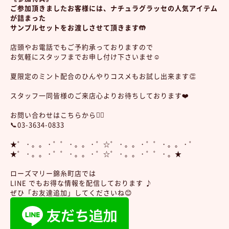
ご参加頂きましたお客様には、ナチュラグラッセの人気アイテム
が詰まった
サンプルセットをお渡しさせて頂きます🤲
店頭やお電話でもご予約承っておりますので
お気軽にスタッフまでお申し付け下さいませ☺️
夏限定のミント配合のひんやりコスメもお試し出来ます👏
スタッフ一同皆様のご来店心よりお待ちしております❤️
お問い合わせはこちらから👇🏻
📞03-3634-0833
★゜・。。・゜゜・。。・゜☆゜・。。・゜゜・。。・゜
★゜・。。・゜゜・。。・゜☆゜・。。・゜゜・。★
ローズマリー錦糸町店では
LINE でもお得な情報を配信しております ♪
ぜひ「お友達追加」してくださいね😊