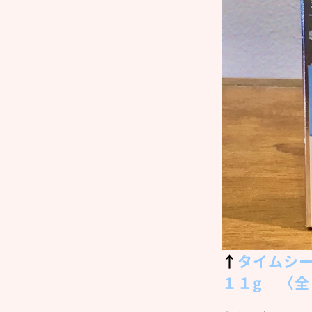
↑
タイムシ
１１g 〈全１