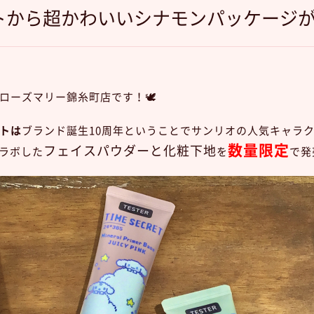
から超かわいいシナモンパッケージが発
ローズマリー錦糸町店です！🕊
トは
ブランド誕生10周年ということでサンリオの人気キャラ
数量限定
フェイスパウダーと化粧下地
ラボした
を
で発