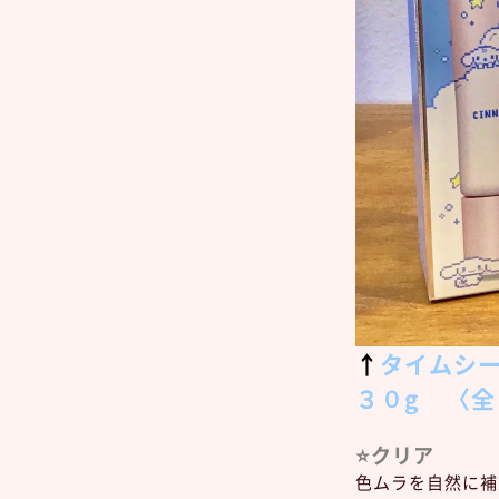
↑
タイムシ
３０g 〈全３
⭐️クリア
色ムラを自然に補