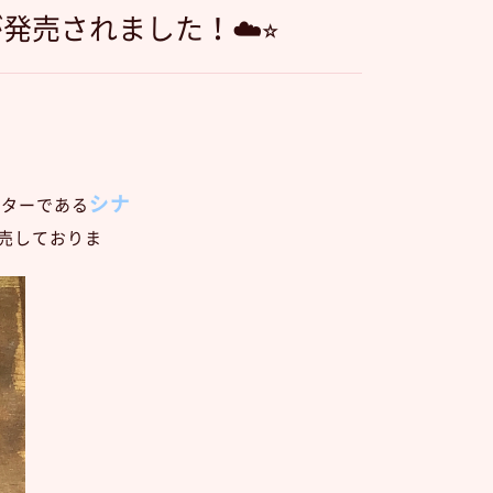
売されました！☁️⭐︎
シナ
クターである
売しておりま