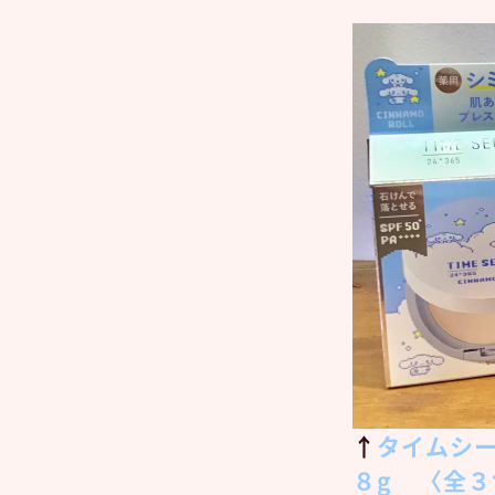
↑
タイムシ
８g 〈全３