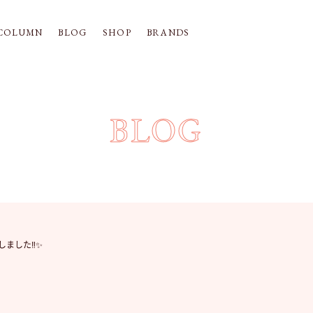
COLUMN
BLOG
SHOP
BRANDS
BLOG
しました‼︎✨