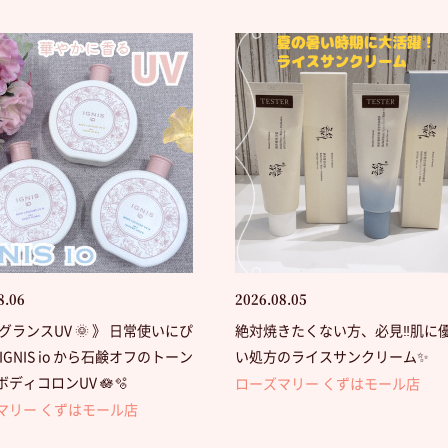
8.06
2026.08.05
グランスUV 🌞 》 日常使いにぴ
絶対焼きたくない方、必見‼️肌に
IGNIS io から石鹸オフのトーン
い処方のライスサンクリーム✨
ディコロンUV 🪷🫧
ローズマリー くずはモール店
マリー くずはモール店