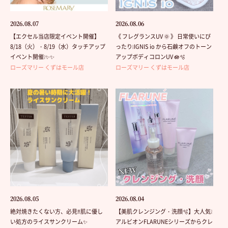
2026.08.07
2026.08.06
【エクセル当店限定イベント開催】
《 フレグランスUV 🌞 》 日常使いにぴ
8/18（火）・8/19（水）タッチアップ
ったり❕IGNIS io から石鹸オフのトーン
イベント開催❕✨✨
アップボディコロンUV 🪷🫧
ローズマリー くずはモール店
ローズマリー くずはモール店
2026.08.05
2026.08.04
絶対焼きたくない方、必見‼️肌に優し
【美肌クレンジング・洗顔🫧】大人気❕
い処方のライスサンクリーム✨
アルビオンFLARUNEシリーズからクレ