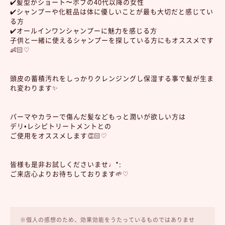
✔️髪型がショート〜ボブの40代以降の女性
✔️シャンプーや化粧品は体に優しいことが最も大切だと感じてい
る方
✔️オールインワンシャンプーに魅力を感じる方
子供と一緒に使えるシャンプーを探している方にもオススメです
👶🏻♡
頭皮の蓄積汚れをしっかりクレンジングし保湿する事で髪が生ま
れ変わります✨
パーマやカラーで傷んだ髪などもっと潤いが欲しい方は
デリ•レシピトリートメントとの
ご使用をオススメします👏🏻♡
皆様も是非お試しくださいませ♩*:
ご来店心よりお待ちしております🌱♡
※個人の感想のため、効果効能をうたっているものではありませ