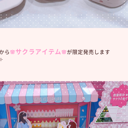
サクラアイテム
oから
🌸
🌸
が限定発売します
⁺⊹