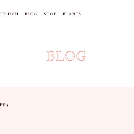
COLUMN
BLOG
SHOP
BRANDS
BLOG
す☀️