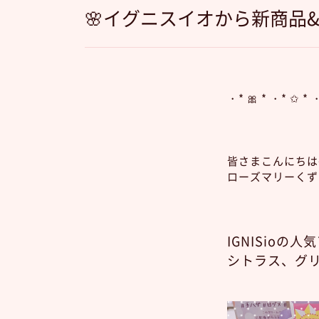
🌸イグニスイオから新商品
・* 🎀 * ・* ✩ * 
皆さまこんにちは
ローズマリーくず
IGNISioの
シトラス、グリ