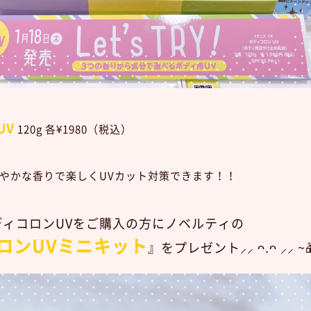
UV
120g 各¥1980（税込）
やかな香りで楽しくUVカット対策できます！！
ディコロンUVをご購入の方にノベルティの
ロンUVミニキット
』を
プレゼント⸝⸝ ᴖ.ᴖ ⸝⸝ ~