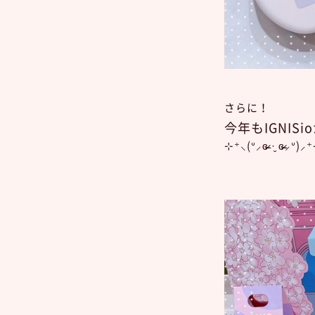
さらに！
今年もIGNISi
⊹⁺⸜(ᐡ⸝ɞ̴̶̷ ·̮ ɞ̴̶̷⸝ᐡ)⸝