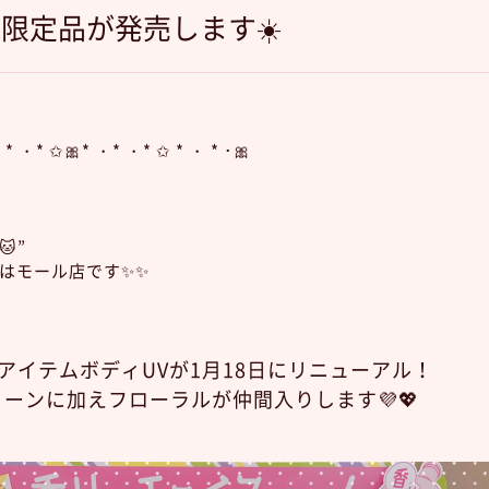
&限定品が発売します☀️
・* ・* ✩🎀* ・* ・* ✩ * ・ * ･🎀
”
はモール店です✨✨
人気アイテムボディUVが1月18日にリニューアル！
ーンに加えフローラルが仲間入りします💜💖