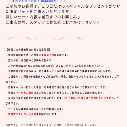
＼＼イベント当日限定！ 橋本店限定！／／
ご参加のお客様は、この日だけのスペシャルなプレゼントがつい
た限定セットをご購入いただけます！
詳しいセット内容は当日までのお楽しみ♪
ご来店の際、スタッフにお気軽にお声かけ下さい✨✨
｡:+* ﾟ ゜ﾟ *+:｡:+* ﾟ ゜ﾟ *+:｡:+* ﾟ ゜ﾟ *+:｡
【新型コロナ感染防止対策と注意事項】
・各回定員制のため、ご参加には
事前予約
が必要です。
・空きがあれば当日のご予約も可能です。
・ご予約時間の5分前に店頭にお越し頂き、近くのスタッフにお名前をお伝え下さい。
・予約時間に間に合わない、またはキャンセルの場合はお早めにご連絡をお願いいたします。
・ご連絡なく、開始5分を過ぎてもご来店がない場合、自動キャンセルとさせていただきます。ご了
承下さい。
・自動キャンセルになった場合、その時点で他の回に空きがあればご参加いただけます。
・当日は
マスクをご着用
の上ご参加くださいますよう、ご協力宜しくお願い致します。
・当日は予めご自宅での検温をお願いいたします。
37.5度以上の場合はご参加いただけません。
ご
了承下さい。
・テーブルには飛沫防止ビニールを設置致します。
・
実施前にアルコール消毒
をお願い致します。
皆様が安心してご参加いただけますよう、ご理解・ご協力をお願いいたします。