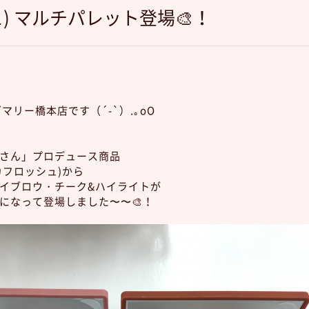
ュ) マルチパレット登場🎨！
マリー橋本店です（´-`）.｡oO
香さん」プロデュース商品
カフロッシュ)から
イブロウ・チーク&ハイライトが
になって登場しました〜〜🎨！