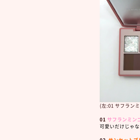
(左:01 サフラン
01
サフランミン
可愛いだけじゃな