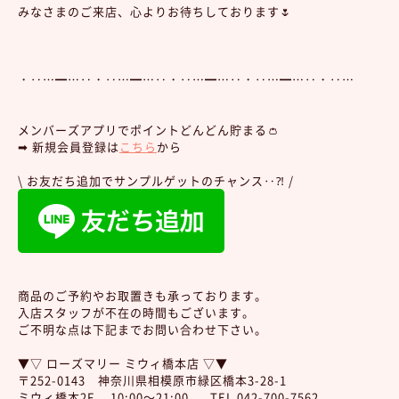
みなさまのご来店、心よりお待ちしております🌷
・‥…━…‥・‥…━…‥・‥…━…‥・‥…━…‥・‥…
メンバーズアプリでポイントどんどん貯まる👛
➡︎ 新規会員登録は
こちら
から
\ お友だち追加でサンプルゲットのチャンス‥⁈ /
商品のご予約やお取置きも承っております。
入店スタッフが不在の時間もございます。
ご不明な点は下記までお問い合わせ下さい。
▼▽ ローズマリー ミウィ橋本店 ▽▼
〒252-0143 神奈川県相模原市緑区橋本3-28-1
ミウィ橋本2F 10:00～21:00 TEL 042-700-7562