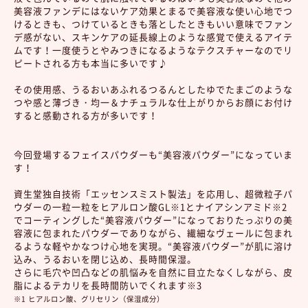
美容液ファンデにはないケア効果とまるで美容液な使い心地でつ
けるときも、つけているときも落としたときもいい意味でファン
デ感がない、スキンケアの延長線上のような感覚で使えるアイテ
ムです！一度使うとやみつきになるようなテクスチャーなのでリ
ピートされる方も本当に多いです♪
その使用感、うるおいあふれるつるんとしたゆでたまごのような
つや感と薄づき・均一＆ナチュラルな仕上がりからお顔にお付け
すると感動される方が多いです！
今回登場するフェイスパウダーも“美容液パウダー”になっていま
す！
資生堂独自技術「エッセンスミスト製法」を応用し、超微粒子パ
ウダーの一粒一粒をヒアルロン酸GL※1とナイアシンアミド※2
でコーティングした“美容液パウダー”になっておりたっぷりの美
容液に包まれたパウダーでありながら、繊細なヴェールに包まれ
るような軽やかなつけ心地を実現。“美容液パウダー”が肌に溶け
込み、うるおいを閉じ込め、長時間保湿。
さらに毛穴や凹凸などの肌悩みを自然に目立たなくしながら、皮
脂によるテカリを長時間防いでくれます※3
※1 ヒアルロン酸、グリセリン（保湿成分）