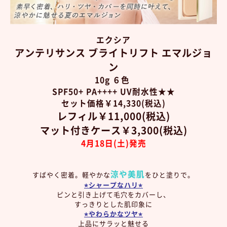
エクシア
アンテリサンス ブライトリフト エマルジョ
ン
10g ６色
SPF50+ PA++++ UV耐水性★★
セット価格￥14,330(税込)
レフィル￥11,000(税込)
マット付きケース￥3,300
(税込)
4月18
日(土)
発売
涼や美肌
すばやく密着。軽やかな
をひと塗りで。
⭐︎シャープなハリ⭐︎
ピンと引き上げて毛穴をカバーし、
すっきりとした肌印象に
⭐︎やわらかなツヤ⭐︎
上品にサラッと魅せる