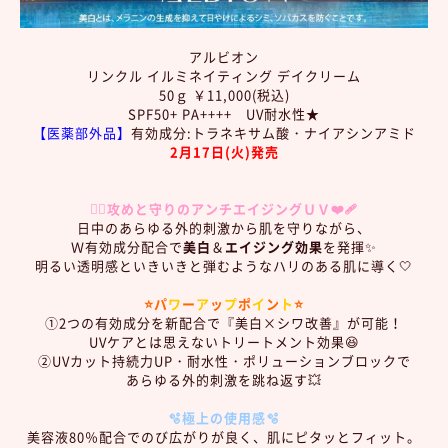
アルビオン
リンクル イルミネイティング デイクリーム
50ｇ ￥11,000(税込)
SPF50+ PA++++ UV耐水性★
【医薬部外品】
有効成分:トラネキサム酸・ナイアシンアミド
2月17日(火)発売
❤️‍🔥攻めと守りのアンチエイジングＵＶ❤️‍🩹
日中のあらゆる外的刺激から肌を守りながら、
Ｗ有効成分配合で
美白
＆
エイジング効果
を発揮✨
明るい透明感といきいきと弾むようなハリのある肌に導く🤍
⭐パ
ワ
ー
ア
ッ
プ
ポ
イ
ン
ト
⭐
①2つの有効成分を新配合で『美白×シワ改善』が可能！
UVケアとは思えないトリートメント効果😆
②UVカット持続力UP・耐水性・ポリューションブロックで
あらゆる外的刺激を跳ね返す💥
🫧極上の使用感🫧
美容液80％配合でのび広がりが良く、肌にピタッとフィット。