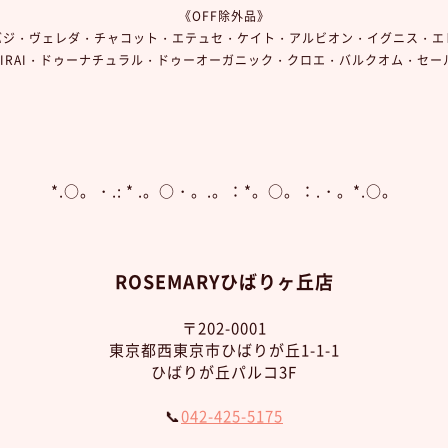
《OFF除外品》
バジ・ヴェレダ・チャコット・エテュセ・ケイト・アルビオン・イグニス・エ
IMIRAI・ドゥーナチュラル・ドゥーオーガニック・クロエ・バルクオム・セ
*.○。・.: * .。○・。.。：*。○。：.・。*.○。
ROSEMARYひばりヶ丘店
〒202-0001
東京都西東京市ひばりが丘1-1-1
ひばりが丘パルコ3F
📞
042-425-5175