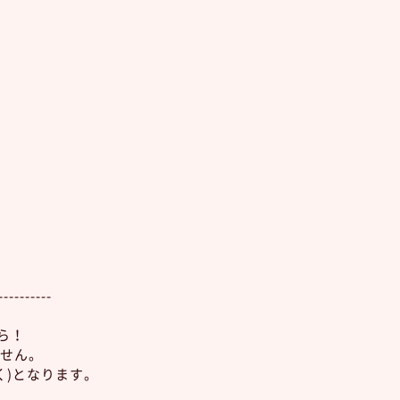
----------
ら！
せん。
く)となります。