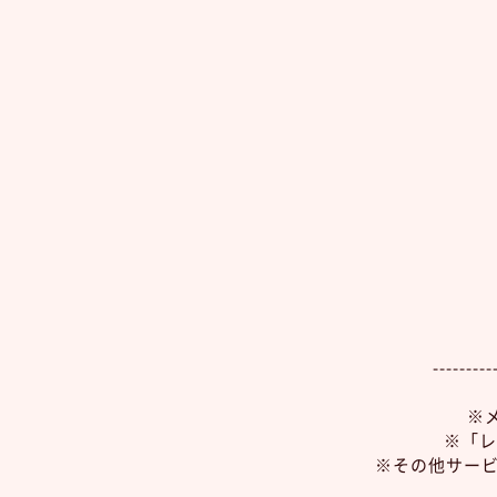
---------
※
※「レ
※その他サービ