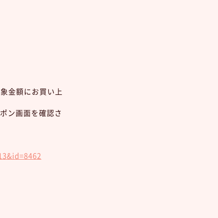
！
対象金額にお買い上
ポン画面を確認さ
13&id=8462