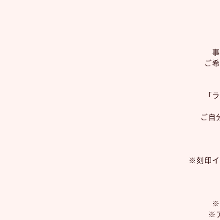
事
ご希
「ラ
ご自
※刻印イ
※
※