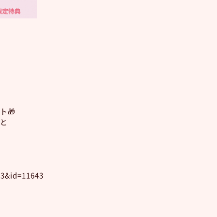
！
ト🎁
と
13&id=11643