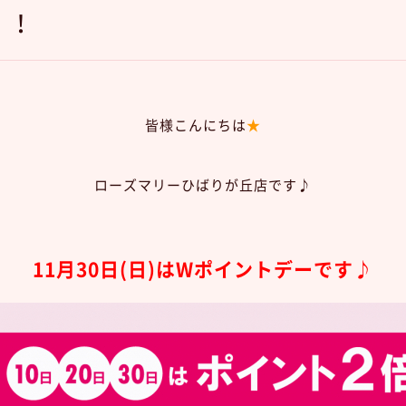
！！
皆様こんにちは
★
ローズマリーひばりが丘店です♪
11月30
日(日
)は
Wポイントデーです♪