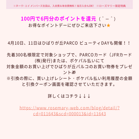
100円で6円分のポイントを還元
（＾－＾）
お得なポイントデーにぜひご来店下さい
★
4月10日、11日はひばりが丘PARCO ビューティDAYも開催！！
先着300名様限定で対象ショップで、PARCOカード（JFRカード
(株)発行)または、ポケパル払いにて
対象金額のお買い上げでひばりが丘パルコのお買い物券をプレゼ
ント🎁
※引換の際に、買い上げレシート・ポケパル払い利用履歴の金額
と引換クーポン画面を確認させていただきます。
詳しくはコチラ↓↓↓
https://www.rosemary-web.com/blog/detail/?
cd=011643&scd=000013&id=11643