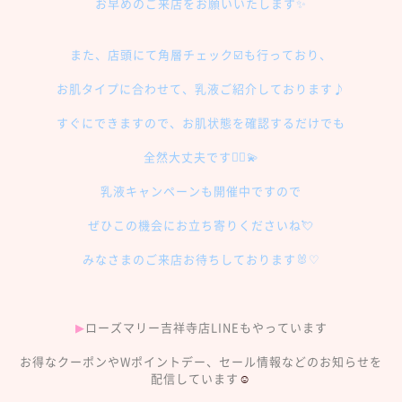
お早めのご来店をお願いいたします✨
また、店頭にて角層チェック☑️も行っており、
お肌タイプに合わせて、乳液ご紹介しております♪
すぐにできますので、お肌状態を確認するだけでも
全然大丈夫です🙆‍♀️💫
乳液キャンペーンも開催中ですので
ぜひこの機会にお立ち寄りくださいね💘
みなさまのご来店お待ちしております🐰♡
▶︎
ローズマリー吉祥寺店LINEもやっています
お得なクーポンやWポイントデー、セール情報などのお知らせを
配信しています
☺︎