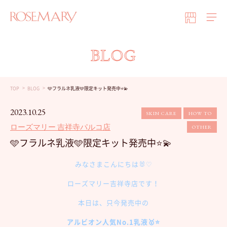
BLOG
TOP
BLOG
🩵フラルネ乳液🩵限定キット発売中⭐️💫
2023.10.25
SKIN CARE
HOW TO
ローズマリー 吉祥寺パルコ店
OTHER
🩵フラルネ乳液🩵限定キット発売中⭐️💫
みなさまこんにちは🐰♡
ローズマリー吉祥寺店です！
本日は、只今発売中の
アルビオン人気No.1乳液🥇⭐️