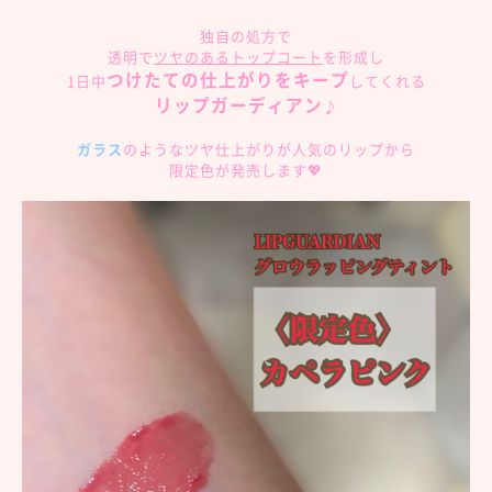
独自の処方で
透明で
ツヤのあるトップコート
を形成し
つけたての仕上がりをキープ
1日中
してくれる
リップガーディアン
♪
ガラス
のようなツヤ仕上がりが人気のリップから
限定色が発売します💖