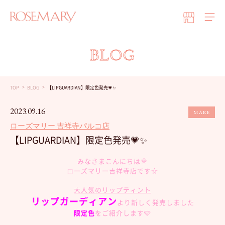
BLOG
TOP
BLOG
【LIPGUARDIAN】限定色発売💗✨
2023.09.16
MAKE
ローズマリー 吉祥寺パルコ店
【LIPGUARDIAN】限定色発売💗✨
みなさまこんにちは🌞
ローズマリー吉祥寺店です☆
大人気のリップティント
リップガーディアン
より新しく発売しました
限定色
をご紹介します🩷