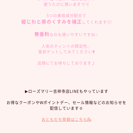
使うたびに潤います🫧🫧
5つの美容成分配合で
縦じわと唇のくすみを補正
してくれます👌🏻
無香料
なのも使いやすいですね✨
人気のティントの限定色、
是非ゲットしてみてください❣️
店頭にてお待ちしております♪
▶︎ローズマリー吉祥寺店LINEもやっています
お得なクーポンやWポイントデー、セール情報などのお知らせを
配信しています☺︎
おともだち登録はこちら💁