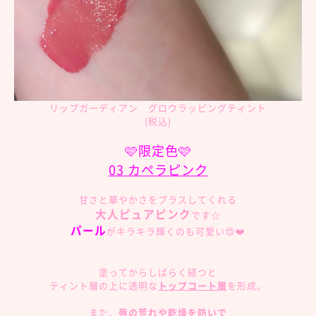
リップガーディアン グロウラッピングティント
(税込)
🩷限定色🩷
03 カペラピンク
甘さと華やかさをプラスしてくれる
大人ピュアピンク
です☆
パール
がキラキラ輝くのも可愛い😍❤️
塗ってからしばらく経つと
ティント層の上に透明な
トップコート層
を形成。
また、
唇の荒れや乾燥を防いで