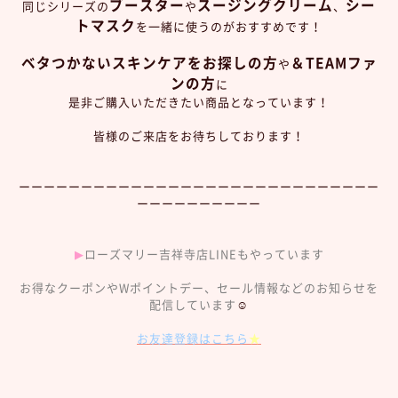
ブースター
スージングクリーム
シー
同じシリーズの
や
、
トマスク
を一緒に使うのがおすすめです！
ベタつかないスキンケアをお探しの方
＆TEAMファ
や
ンの方
に
是非ご購入いただきたい商品となっています！
皆様のご来店をお待ちしております！
ーーーーーーーーーーーーーーーーーーーーーーーーーーーーー
ーーーーーーーーーー
▶︎
ローズマリー吉祥寺店LINEもやっています
お得なクーポンやWポイントデー、セール情報などのお知らせを
配信しています
☺︎
お友達登録はこちら
★