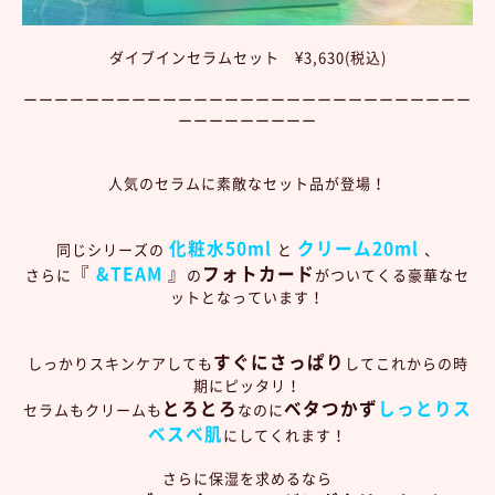
ダイブインセラムセット ¥3,630(税込)
ーーーーーーーーーーーーーーーーーーーーーーーーーーーーー
ーーーーーーーーー
人気のセラム
に素敵なセット品が登場！
化粧水50ml
クリーム20ml
同じシリーズの
と
、
『
&TEAM
』
フォトカード
さらに
の
がついてくる豪華なセ
ットとなっています！
すぐにさっぱり
しっかりスキンケアしても
してこれからの時
期にピッタリ！
とろとろ
ベタつかず
しっとりス
セラムもクリームも
なのに
ベスベ肌
にしてくれます！
さらに保湿を求めるなら