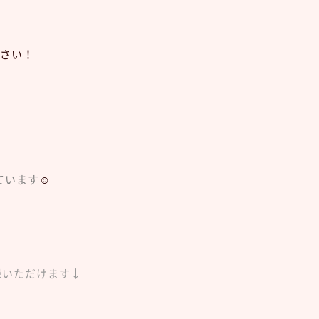
さい！
ています
☺︎
録いただけます↓