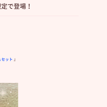
限定で登場！
ュセット
』