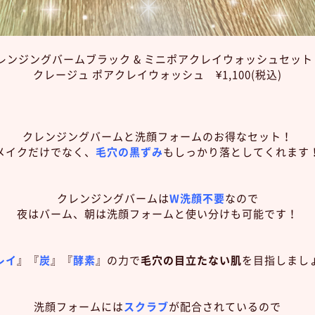
レンジングバームブラック & ミニポアクレイウォッシュセット ¥1
クレージュ ポアクレイウォッシュ ¥1,100(税込)
クレンジングバームと洗顔フォームのお得なセット！
メイクだけでなく、
毛穴の黒ずみ
もしっかり落としてくれます
クレンジングバームは
W洗顔不要
なので
夜はバーム、朝は洗顔フォームと使い分けも可能です！
レイ
』『
炭
』『
酵素
』の力で
毛穴の目立たない肌
を目指しまし
洗顔フォームには
スクラブ
が配合されているので