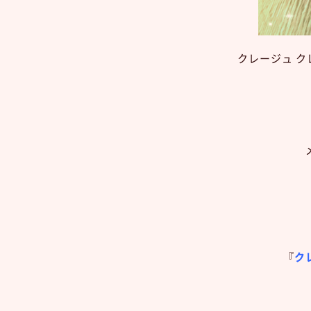
クレージュ ク
『
ク