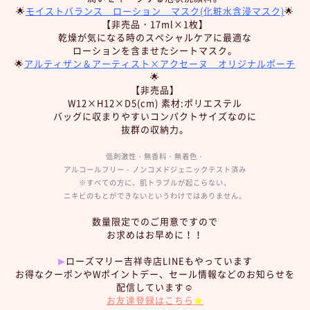
🌟
モイストバランス ローション マスク(化粧水含浸マスク)
🌟
【非売品・17ml×1枚】
乾燥が気になる時のスペシャルケアに最適な
ローションを含ませたシートマスク。
🌟
アルティザン＆アーティスト×アクセーヌ オリジナルポーチ
🌟
【非売品】
W12×H12×D5(cm) 素材:ポリエステル
バッグに収まりやすいコンパクトサイズなのに
抜群の収納力。
低刺激性・無香料・無着色・
アルコールフリー・ノンコメドジェニックテスト済み
※すべての方に、肌トラブルが起こらない、
ニキビのもとができないというわけではありません。
数量限定でのご用意ですので
お求めはお早めに！！
▶︎
ローズマリー吉祥寺店LINEもやっています
お得なクーポンやWポイントデー、セール情報などのお知らせを
配信しています☺︎
お友達登録はこちら
★