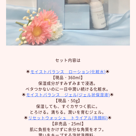
セット内容は
🌟
モイストバランス ローション(化粧水)
🌟
【現品・360ml】
保湿成分がすみずみまで浸透。
ベタつかないのに一日中潤い続ける化粧水。
🌟
モイストバランス ジェル(ジェル状保湿液)
🌟
【現品・50g】
保湿しても、すぐカサつく肌に。
とろける。満ちる。潤いを育むジェル。
🌟
リセットウォッシュ トライアル(洗顔料)
🌟
【非売品・25ml】
肌に負担をかけずに余分な角質をオフ。
潤いをキープする泡状洗顔料。