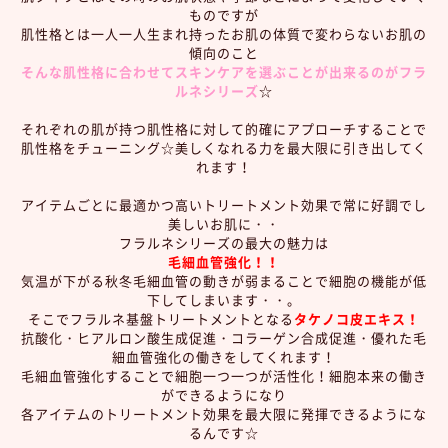
ものですが
肌性格とは一人一人生まれ持ったお肌の体質で変わらないお肌の
傾向のこと
そんな肌性格に合わせてスキンケアを選ぶことが出来るのがフラ
ルネシリーズ
☆
それぞれの肌が持つ肌性格に対して的確にアプローチすることで
肌性格をチューニング☆美しくなれる力を最大限に引き出してく
れます！
アイテムごとに最適かつ高いトリートメント効果で常に好調でし
美しいお肌に・・
フラルネシリーズの最大の魅力は
毛細血管強化！！
気温が下がる秋冬毛細血管の動きが弱まることで細胞の機能が低
下してしまいます・・。
そこでフラルネ基盤トリートメントとなる
タケノコ皮エキス！
抗酸化・ヒアルロン酸生成促進・コラーゲン合成促進・優れた毛
細血管強化の働きをしてくれます！
毛細血管強化することで細胞一つ一つが活性化！細胞本来の働き
ができるようになり
各アイテムのトリートメント効果を最大限に発揮できるようにな
るんです☆