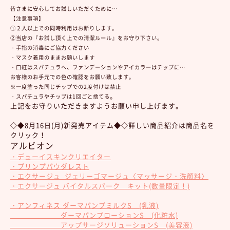
皆さまに安心してお試しいただくために…
【注意事項】
①２人以上での同時利用はお断りします。
②当店の『お試し頂く上での清潔ルール』をお守り下さい。
・手指の消毒にご協力ください
・マスク着用のままお願いします
・口紅はスパチュラへ、ファンデーションやアイカラーはチップに…
お客様のお手元での色の確認をお願い致します。
※一度塗った同じチップでの2度付けは禁止
。
・スパチュラやチップは1回ごと捨てる
上記をお守りいただきますようお願い申し上げます。
◇◆8月16日(月)新発売アイテム◆◇詳しい商品紹介は商品名を
クリック！
アルビオン
・デューイスキンクリエイター
・プリンプパウダレスト
・エクサージュ ジェリーゴマージュ〈マッサージ・洗顔料〉
・エクサージュ バイタルスパーク キット(数量限定！)
・アンフィネス ダーマパンプミルクS (乳液)
ダーマパンプローションS (化粧水)
アップサージソリューションS (美容液)