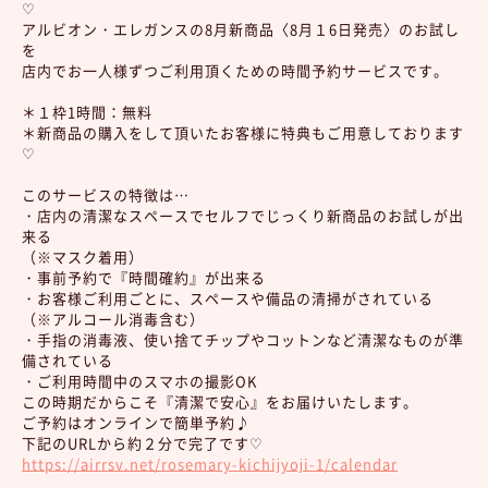
♡
アルビオン・エレガンスの8月新商品〈8月１6日発売〉のお試し
を
店内でお一人様ずつご利用頂くための時間予約サービスです。
＊１枠1時間：無料
＊新商品の購入をして頂いたお客様に特典もご用意しております
♡
このサービスの特徴は…
・店内の清潔なスペースでセルフでじっくり新商品のお試しが出
来る
（※マスク着用）
・事前予約で『時間確約』が出来る
・お客様ご利用ごとに、スペースや備品の清掃がされている
（※アルコール消毒含む）
・手指の消毒液、使い捨てチップやコットンなど清潔なものが準
備されている
・ご利用時間中のスマホの撮影OK
この時期だからこそ『清潔で安心』をお届けいたします。
ご予約はオンラインで簡単予約♪
下記のURLか
ら約２分で完了です♡
https://airrsv.net/rosemary-kichijyoji-1/calendar