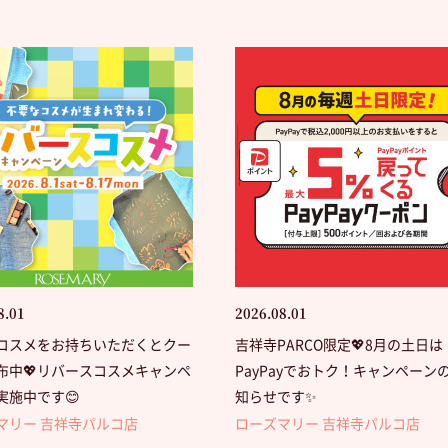
8.01
2026.08.01
コスメをお持ちいただくとクー
吉祥寺PARCO限定💖8月の土日は
布中💖リバースコスメキャンペ
PayPayでおトク！キャンペーン
実施中です😊
知らせです✨
マリー 吉祥寺パルコ店
ローズマリー 吉祥寺パルコ店