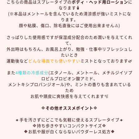
こちらの商品はスプレータイプの
ボディ・ヘッド用ローション
に
なります🧴
(※本品はメントールを含んでいるため清涼感が強いミストにな
ります。
顔や粘膜、傷口、除毛直後にはご使用出来ません⚠️)
さっぱりした使用感ですが保湿成分配合のため潤いを与えてくれ
て、
外出時はもちろん、お風呂上がり、勉強・仕事中リフレッシュし
たいとき
運動後など
どんな場面でも使いやすい
ミストとなっております🌿
また
4種類の冷感成分
(エタノール、メントール、メチルジイソプ
ロピルプロピオン酸アミド、
メントキシプロバンジオール)や、ミントの香りも含まれている
ため
お肌や頭皮に爽快感を与えてくれます🫧
🔷
その他オススメポイント
🔷
🔸手を汚さずにどこでも気軽に使えるスプレータイプ🔸
🔷持ち歩きやすいコンパクトサイズ🔷
🔶お肌や服が白くならないパウダーレス処方🔶