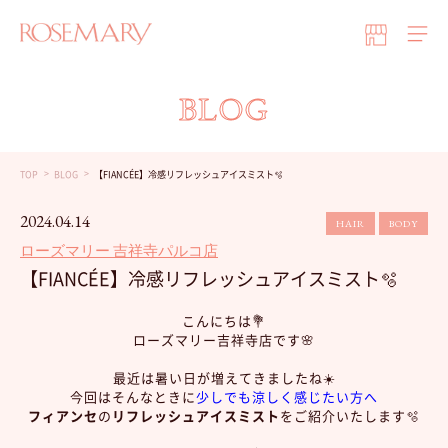
BLOG
TOP
BLOG
【FIANCÉE】冷感リフレッシュアイスミスト🫧
2024.04.14
HAIR
BODY
ローズマリー 吉祥寺パルコ店
【FIANCÉE】冷感リフレッシュアイスミスト🫧
こんにちは💐
ローズマリー吉祥寺店です🌸
最近は暑い日が増えてきましたね☀️
今回はそんなときに
少しでも涼しく感じたい方へ
フィアンセ
の
リフレッシュアイスミスト
をご紹介いたします🫧