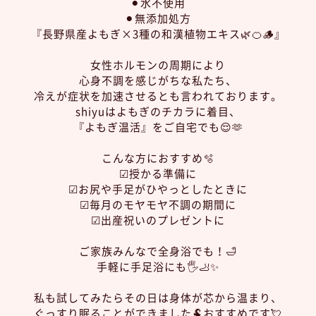
⚫︎水不使用
⚫︎無添加処方
『長野県産よもぎ×3種の和漢植物エキス🌿🍊🪵』
女性ホルモンの周期により
心身不調を感じがちな私たち、
冷えが症状を加速させるとも言われております。
shiyuはよもぎのチカラに着目、
『よもぎ温活』をご自宅でも😌🫶
こんな方におすすめ🫧
☑︎授かる準備に
☑︎お尻や手足がひやっとしたときに
☑︎毎月のモヤモヤ不調の期間に
☑︎出産祝いのプレゼントに
ご家族みんなで全身浴でも！🛁
手軽に手足浴にも🖐️🦶✨
私も試してみたらその日は身体が芯から温まり、
ぐっすり眠ることができました🐏おすすめです💘