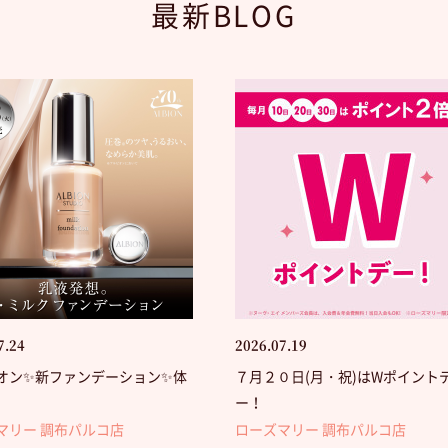
最新BLOG
7.24
2026.07.19
オン✨新ファンデーション✨体
７月２０日(月・祝)はWポイント
ー！
マリー 調布パルコ店
ローズマリー 調布パルコ店