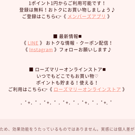
1ポイント1円からご利用可能です！
登録は無料！おトクにお買い物しましょう♪
ご登録はこちら👉《
メンバーズアプリ
》
■ 最新情報◼️
《
LINE
》 おトクな情報・クーポン配信！
《
Instagram
》フォローお願いします♪
■ ローズマリーオンラインストア◼️
いつでもどこでもお買い物♡
ポイントも貯まる！使える！
ご利用はこちら👉《
ローズマリーオンラインストア
》
．ﾟ+．ﾟ ．ﾟ+．ﾟ ．ﾟ+．ﾟ ．ﾟ+．ﾟ ．ﾟ+. ゜
ため、効果効能をうたっているものではありません。実感には個人差が