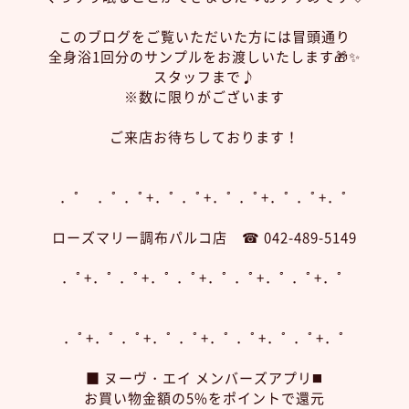
このブログをご覧いただいた方には冒頭通り
全身浴1回分のサンプルをお渡しいたします🎁✨
スタッフまで♪
※数に限りがございます
ご来店お待ちしております！
．ﾟ ．ﾟ ．ﾟ+．ﾟ ．ﾟ+．ﾟ ．ﾟ+．ﾟ ．ﾟ+．ﾟ
ローズマリー調布パルコ店 ☎︎ 042-489-5149
．ﾟ+．ﾟ ．ﾟ+．ﾟ ．ﾟ+．ﾟ ．ﾟ+．ﾟ ．ﾟ+．ﾟ
．ﾟ+．ﾟ ．ﾟ+．ﾟ ．ﾟ+．ﾟ ．ﾟ+．ﾟ ．ﾟ+．ﾟ
■ ヌーヴ・エイ メンバーズアプリ◼️
お買い物金額の5%をポイントで還元