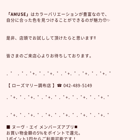
「AMUSE」
はカラーバリエーションが豊富なので、
自分に合った色を見つけることができるのが魅力🥺✨
是非、店頭でお試しして頂けたらと思います‼️
皆さまのご来店心よりお待ちしております。
．ﾟ ．ﾟ ．ﾟ+．ﾟ ．ﾟ+．ﾟ ．ﾟ+．ﾟ ．ﾟ+．ﾟ ．ﾟ+．ﾟ
【 ローズマリー調布店 】☎︎ 042-489-5149
．ﾟ+．ﾟ ．ﾟ+．ﾟ ．ﾟ+．ﾟ ．ﾟ+．ﾟ ．ﾟ+．ﾟ ．ﾟ+．ﾟ
．ﾟ+．ﾟ ．ﾟ+．ﾟ ．ﾟ+．ﾟ ．ﾟ+．ﾟ ．ﾟ+．ﾟ ．ﾟ+．ﾟ
■ ヌーヴ・エイ メンバーズアプリ◼️
お買い物金額の5%をポイントで還元。
1ポイント1円からご利用可能です！