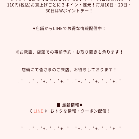
110円(税込)お買上げごとに３ポイント還元！毎月10日・20日・
30日はWポイントデー！
♥︎店舗からLINEでお得な情報配信中！
※お電話、店頭での事前予約・お取り置きも承ります！
店頭にて皆さまのご来店、お待ちしております！
．ﾟ ．ﾟ ．ﾟ+．ﾟ ．ﾟ+．ﾟ ．ﾟ+．ﾟ ．ﾟ+．ﾟ ．ﾟ+．ﾟ
■ 最新情報◼️
《
LINE
》 おトクな情報・クーポン配信！
．ﾟ ．ﾟ ．ﾟ+．ﾟ ．ﾟ+．ﾟ ．ﾟ+．ﾟ ．ﾟ+．ﾟ ．ﾟ+．ﾟ